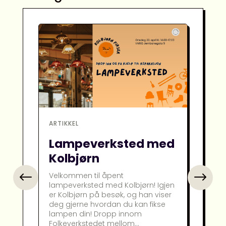
,
ARTIKKEL
AR
S
Lampeverksted med
L
Kolbjørn
b
Velkommen til åpent
lampeverksted med Kolbjørn! Igjen
er Kolbjørn på besøk, og han viser
V
deg gjerne hvordan du kan fikse
f
lampen din! Dropp innom
ku
Folkeverkstedet mellom...