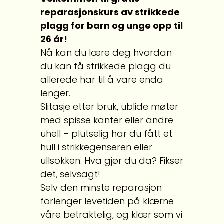
reparasjonskurs av strikkede
plagg for barn og unge opp til
26 år!
Nå kan du lære deg hvordan
du kan få strikkede plagg du
allerede har til å vare enda
lenger.
Reparasjonskurs for
Slitasje etter bruk, ublide møter
med spisse kanter eller andre
barn og unge under 26:
uhell – plutselig har du fått et
hull i strikkegenseren eller
STIKKEDE PLAGG
ullsokken. Hva gjør du da? Fikser
det, selvsagt!
Selv den minste reparasjon
forlenger levetiden på klærne
våre betraktelig, og klær som vi