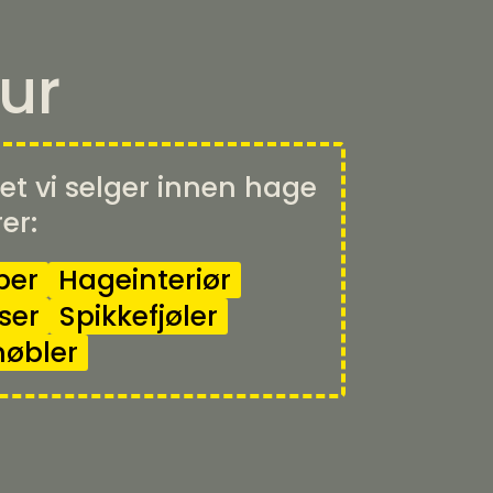
ur
et vi selger innen hage
er:
per
Hageinteriør
ser
Spikkefjøler
øbler