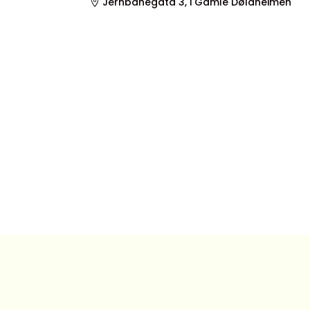
Jernbanegata 3, i Gamle Dølaheimen
© Varig 2026