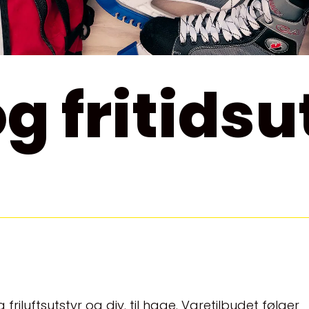
g fritidsu
 friluftsutstyr og div. til hage. Varetilbudet følger