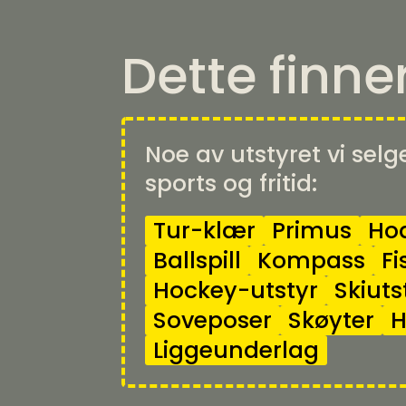
Dette finne
Noe av utstyret vi selg
sports og fritid:
Tur-klær
Primus
Hod
Ballspill
Kompass
Fi
Hockey-utstyr
Skiuts
Soveposer
Skøyter
H
Liggeunderlag