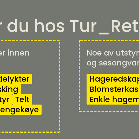
r du hos Tur_Ret
er innen
Noe av utstyr
og sesongvar
elykter
Hageredska
sking
Blomsterkas
tyr
Telt
Enkle hagem
engekøye