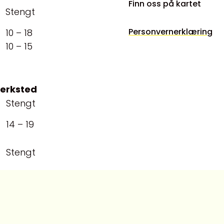
Finn oss på kartet
Stengt
Personvernerklæring
10 – 18
10 – 15
verksted
Stengt
14 – 19
Stengt