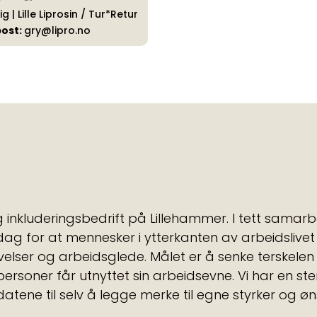
g | Lille Liprosin / Tur*Retur
ost:
gry@lipro.no
 inkluderingsbedrift på Lillehammer. I tett sama
ag for at mennesker i ytterkanten av arbeidslivet sk
elser og arbeidsglede. Målet er å senke terskelen 
e personer får utnyttet sin arbeidsevne. Vi har en st
tene til selv å legge merke til egne styrker og øn