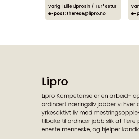
Varig | Lille Liprosin / Tur*Retur
Vari
e-post:
therese@lipro.no
e-p
Lipro
Lipro Kompetanse er en arbeid- og
ordinært næringsliv jobber vi hver d
yrkesaktivt liv med mestringsopplev
tilbake til ordinær jobb slik at fler
eneste menneske, og hjelper kandida