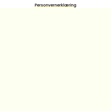
Personvernerklæring
Jernbanegata 3, i Gamle Dølaheimen
© Varig 2026