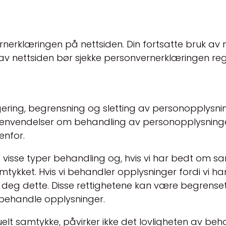
vernerklæringen på nettsiden. Din fortsatte bruk av
av nettsiden bør sjekke personvernerklæringen re
igering, begrensning og sletting av personopplysnin
Henvendelser om behandling av personopplysning
enfor.
g visse typer behandling og, hvis vi har bedt om s
mtykket. Hvis vi behandler opplysninger fordi vi ha
e deg dette. Disse rettighetene kan være begrenset 
å behandle opplysninger.
tuelt samtykke, påvirker ikke det lovligheten av b