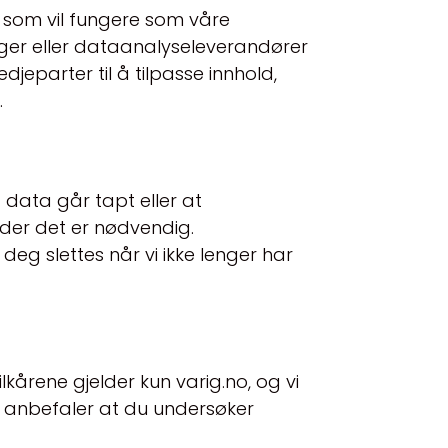
r som vil fungere som våre
ger eller dataanalyseleverandører
jeparter til å tilpasse innhold,
.
g data går tapt eller at
 der det er nødvendig.
eg slettes når vi ikke lenger har
lkårene gjelder kun varig.no, og vi
i anbefaler at du undersøker