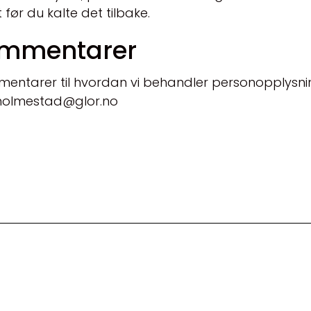
før du kalte det tilbake.
kommentarer
entarer til hvordan vi behandler personopplysni
.holmestad@glor.no