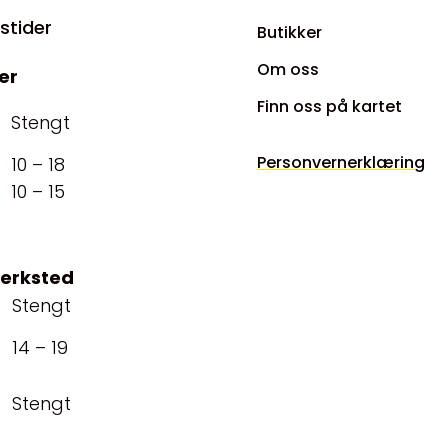
stider
Butikker
Om oss
er
Finn oss på kartet
Stengt
Personvernerklæring
10 – 18
10 – 15
verksted
Stengt
14 – 19
Stengt