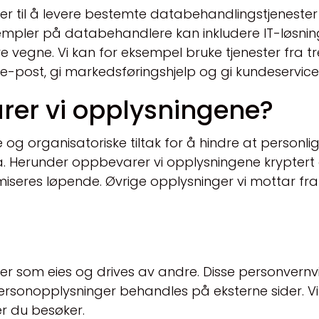
er til å levere bestemte databehandlingstjeneste
empler på databehandlere kan inkludere IT-løsnin
egne. Vi kan for eksempel bruke tjenester fra tred
e-post, gi markedsføringshjelp og gi kundeservice
er vi opplysningene?
e og organisatoriske tiltak for å hindre at personli
. Herunder oppbevarer vi opplysningene kryptert
seres løpende. Øvrige opplysninger vi mottar fra d
ider som eies og drives av andre. Disse personvernvi
personopplysninger behandles på eksterne sider. V
er du besøker.