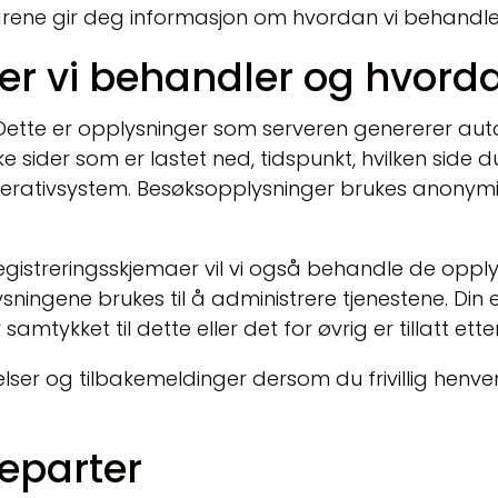
kårene gir deg informasjon om hvordan vi behandl
er vi behandler og hvord
Dette er opplysninger som serveren genererer aut
ke sider som er lastet ned, tidspunkt, hvilken side 
operativsystem. Besøksopplysninger brukes anonymis
registreringsskjemaer vil vi også behandle de opplys
sningene brukes til å administrere tjenestene. Din
ykket til dette eller det for øvrig er tillatt etter
lser og tilbakemeldinger dersom du frivillig henvend
jeparter